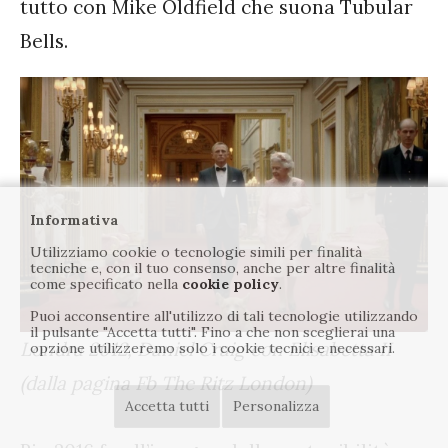
tutto con Mike Oldfield che suona Tubular
Bells.
Informativa
Utilizziamo cookie o tecnologie simili per finalità
tecniche e, con il tuo consenso, anche per altre finalità
come specificato nella
cookie policy
.
Puoi acconsentire all'utilizzo di tali tecnologie utilizzando
il pulsante "Accetta tutti". Fino a che non sceglierai una
Londra 2012, Daniel Craig con Elisabetta II
opzione utilizzeremo solo i cookie tecnici e necessari.
(dalla pagina Fb The Ritz London)
Accetta tutti
Personalizza