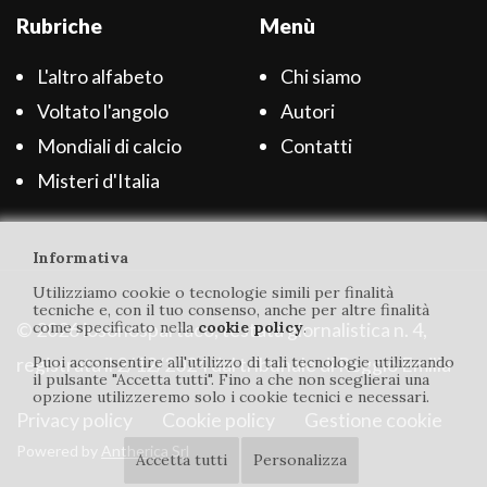
Rubriche
Menù
L'altro alfabeto
Chi siamo
Voltato l'angolo
Autori
Mondiali di calcio
Contatti
Misteri d'Italia
Informativa
Utilizziamo cookie o tecnologie simili per finalità
tecniche e, con il tuo consenso, anche per altre finalità
come specificato nella
cookie policy
.
© 2026 iosonospartaco, testata giornalistica n. 4,
Puoi acconsentire all'utilizzo di tali tecnologie utilizzando
registrata il 2/12/2024 dal tribunale di Reggio Emilia
il pulsante "Accetta tutti". Fino a che non sceglierai una
opzione utilizzeremo solo i cookie tecnici e necessari.
Privacy policy
Cookie policy
Gestione cookie
Powered by
Antherica Srl
Accetta tutti
Personalizza