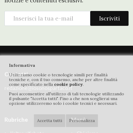
notizie e contenuti esclusivi.
Iscriviti
Informativa
Contatti
Utilizziamo cookie o tecnologie simili per finalità
tecniche e, con il tuo consenso, anche per altre finalità
come specificato nella
cookie policy
.
redazione@iosonospartaco.it
Puoi acconsentire all'utilizzo di tali tecnologie utilizzando
il pulsante "Accetta tutti". Fino a che non sceglierai una
opzione utilizzeremo solo i cookie tecnici e necessari.
Rubriche
Menù
Accetta tutti
Personalizza