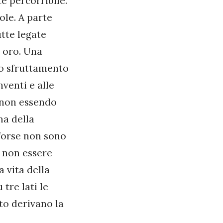
e percorribile.
ole. A parte
utte legate
e oro. Una
lo sfruttamento
venti e alle
, non essendo
ma della
 forse non sono
e non essere
 vita della
tre lati le
to derivano la