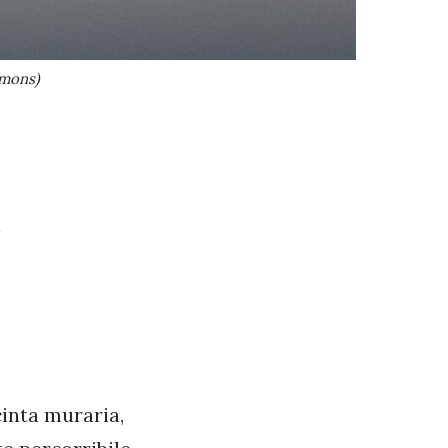
mmons)
a
cinta muraria,