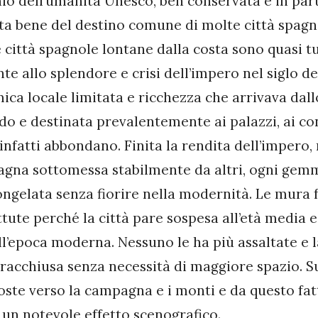
o dell’umanità Unesco, ben conservata e in part
ta bene del destino comune di molte città spagn
e città spagnole lontane dalla costa sono quasi t
te allo splendore e crisi dell’impero nel siglo d
ica locale limitata e ricchezza che arrivava dal
o e destinata prevalentemente ai palazzi, ai con
 infatti abbondano. Finita la rendita dell’impero
pagna sottomessa stabilmente da altri, ogni gem
congelata senza fiorire nella modernità. Le mura
tute perché la città pare sospesa all’età media 
l’epoca moderna. Nessuno le ha più assaltate e la
 racchiusa senza necessità di maggiore spazio. Su 
ste verso la campagna e i monti e da questo fat
 e un notevole effetto scenografico.