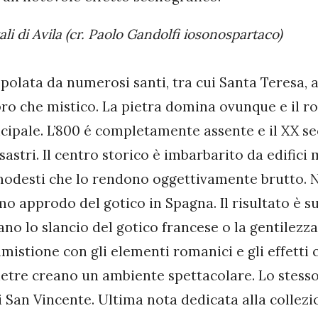
i di Avila (cr. Paolo Gandolfi iosonospartaco)
opolata da numerosi santi, tra cui Santa Teresa, 
ro che mistico. La pietra domina ovunque e il ro
cipale. L’800 é completamente assente e il XX s
isastri. Il centro storico è imbarbarito da edifici
odesti che lo rendono oggettivamente brutto. N
mo approdo del gotico in Spagna. Il risultato è s
o lo slancio del gotico francese o la gentilezza
mmistione con gli elementi romanici e gli effetti 
ietre creano un ambiente spettacolare. Lo stesso
di San Vincente. Ultima nota dedicata alla collezi