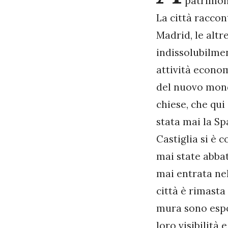
patrimoni
La città raccon
Madrid, le altr
indissolubilmen
attività econom
del nuovo mond
chiese, che qui
stata mai la S
Castiglia si è 
mai state abbat
mai entrata nel
città è rimasta
mura sono espo
loro visibilità