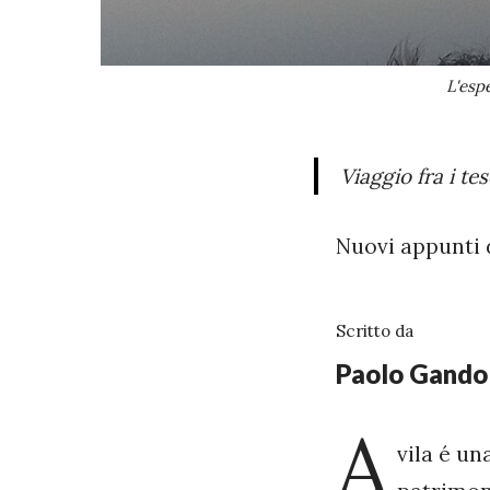
L'esp
Viaggio fra i te
Nuovi appunti d
Scritto da
Paolo Gandol
A
vila é un