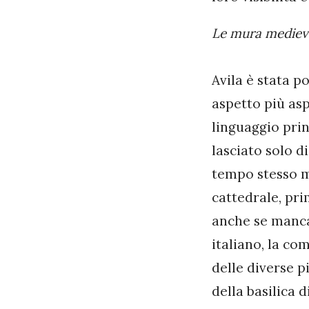
Le mura medieval
Avila è stata p
aspetto più asp
linguaggio prin
lasciato solo d
tempo stesso m
cattedrale, pri
anche se mancan
italiano, la co
delle diverse p
della basilica 