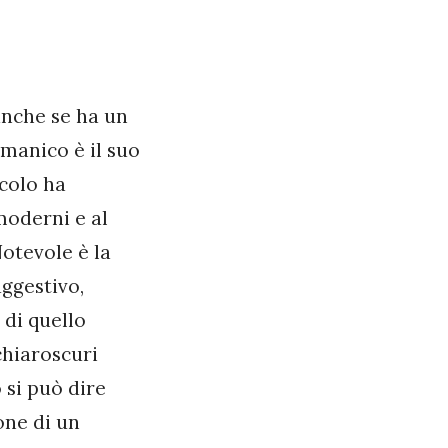
anche se ha un
manico è il suo
ecolo ha
 moderni e al
otevole è la
uggestivo,
 di quello
chiaroscuri
 si può dire
one di un