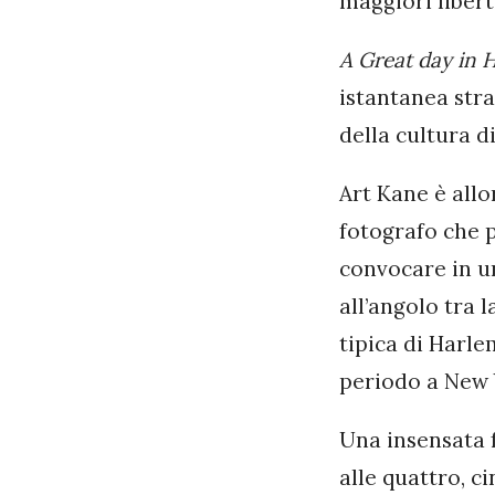
maggiori libert
A Great day in 
istantanea stra
della cultura d
Art Kane è allo
fotografo che p
convocare in un
all’angolo tra l
tipica di Harle
periodo a New 
Una insensata f
alle quattro, c