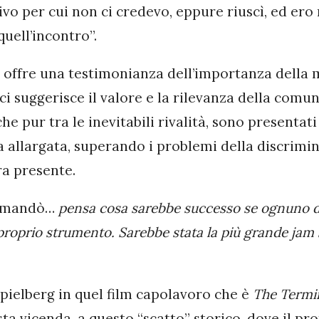
ivo per cui non ci credevo, eppure riuscì, ed ero
quell’incontro”.
i offre una testimonianza dell’importanza della 
ci suggerisce il valore e la rilevanza della comun
 che pur tra le inevitabili rivalità, sono presenta
 allargata, superando i problemi della discrimi
a presente.
domandò…
pensa cosa sarebbe successo se ognuno de
 proprio strumento. Sarebbe stata la più grande jam 
pielberg in quel film capolavoro che è
The Termi
a vicenda, a questo “scatto” storico, dove il pr