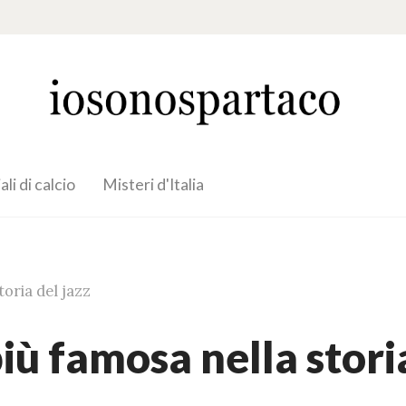
li di calcio
Misteri d'Italia
toria del jazz
iù famosa nella stori