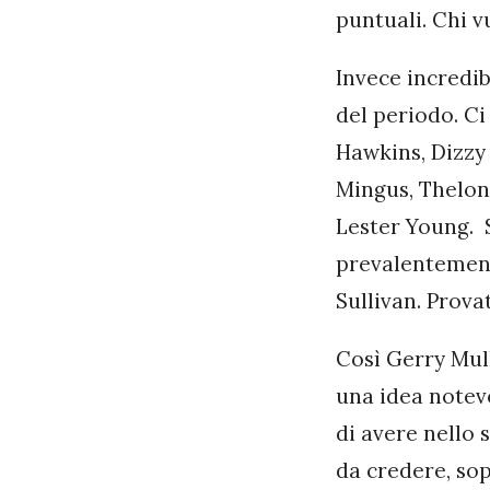
puntuali. Chi v
Invece incredib
del periodo. Ci
Hawkins, Dizzy
Mingus, Thelon
Lester Young. 
prevalentement
Sullivan. Prova
Così Gerry Mull
una idea notevo
di avere nello s
da credere, sop