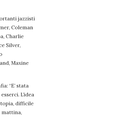
ortanti jazzisti
Farmer, Coleman
a, Charlie
e Silver,
o
land, Maxine
ia: “E’ stata
esserci. L’idea
opia, difficile
 mattina,