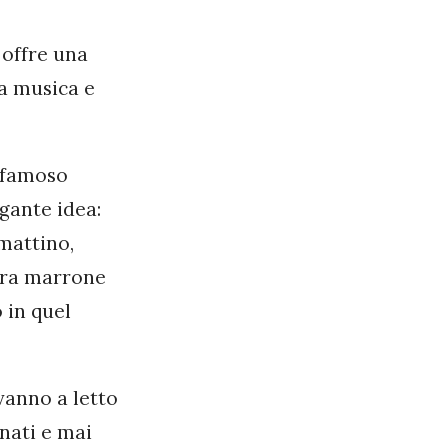
 offre una
la musica e
 famoso
gante idea:
 mattino,
etra marrone
 in quel
 vanno a letto
inati e mai