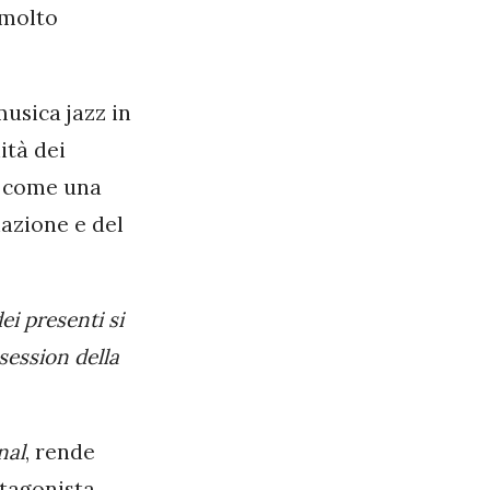
 molto
musica jazz in
ità dei
ti come una
nazione e del
i presenti si
session della
nal
, rende
otagonista