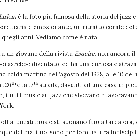
à creative.
Harlem
è la foto più famosa della storia del jazz e
ordinaria e emozionante, un ritratto corale del
i quegli anni. Vediamo come è nata.
ra un giovane della rivista
Esquire,
non ancora il
oi sarebbe diventato, ed ha una curiosa e strava
a calda mattina dell’agosto del 1958, alle 10 del
th
th
a 126
e la 17
strada, davanti ad una casa in pi
m, tutti i musicisti jazz che vivevano e lavoravano
York.
ollia, questi musicisti suonano fino a tarda ora,
inque del mattino, sono per loro natura indiscipl