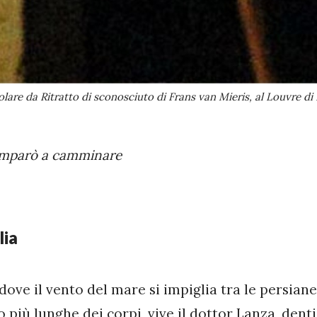
lare da Ritratto di sconosciuto di Frans van Mieris, al Louvre d
 imparò a camminare
lia
dove il vento del mare si impiglia tra le persian
più lunghe dei corpi, vive il dottor Lanza, denti