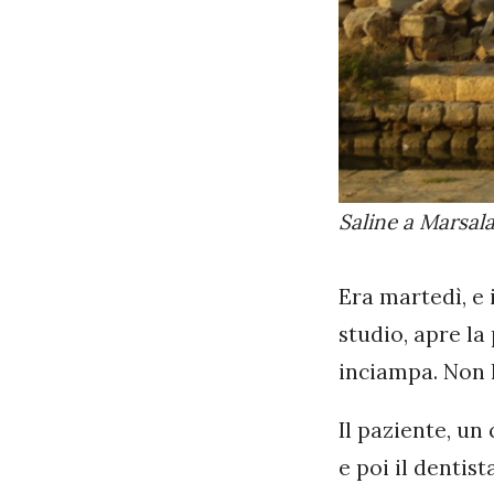
Saline a Marsal
Era martedì, e 
studio, apre l
inciampa. Non lu
Il paziente, un
e poi il dentis