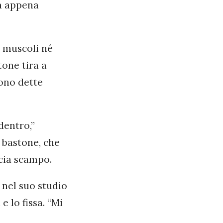
a appena
a muscoli né
tone tira a
sono dette
dentro,”
l bastone, che
cia scampo.
 nel suo studio
e lo fissa. “Mi