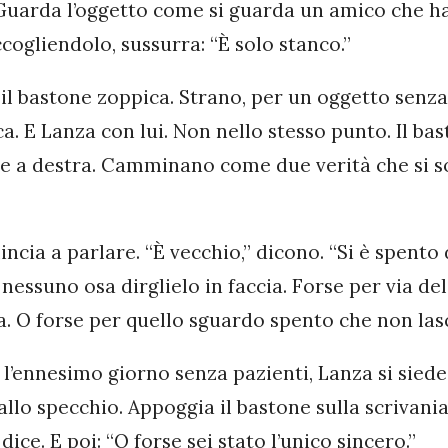
Guarda l’oggetto come si guarda un amico che h
ccogliendolo, sussurra: “È solo stanco.”
il bastone zoppica. Strano, per un oggetto senz
a. E Lanza con lui. Non nello stesso punto. Il bas
ede a destra. Camminano come due verità che si 
incia a parlare. “È vecchio,” dicono. “Si è spento 
 nessuno osa dirglielo in faccia. Forse per via de
a. O forse per quello sguardo spento che non las
l’ennesimo giorno senza pazienti, Lanza si siede
allo specchio. Appoggia il bastone sulla scrivania 
i dice. E poi: “O forse sei stato l’unico sincero.”