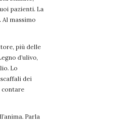
uoi pazienti. La
a. Al massimo
ttore, più delle
Legno d’ulivo,
lio. Lo
scaffali dei
r contare
l’anima. Parla