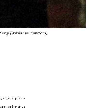
i Parigi (Wikimedia commons)
e e le ombre
sta stimato,