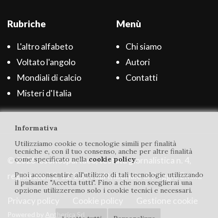
Rubriche
Menù
L'altro alfabeto
Chi siamo
Voltato l'angolo
Autori
Mondiali di calcio
Contatti
Misteri d'Italia
Informativa
Utilizziamo cookie o tecnologie simili per finalità
tecniche e, con il tuo consenso, anche per altre finalità
© 2026 iosonospartaco, testata giornalistica n. 4,
come specificato nella
cookie policy
.
registrata il 2/12/2024 dal tribunale di Reggio Emilia
Puoi acconsentire all'utilizzo di tali tecnologie utilizzando
il pulsante "Accetta tutti". Fino a che non sceglierai una
opzione utilizzeremo solo i cookie tecnici e necessari.
Privacy policy
Cookie policy
Gestione cookie
Powered by
Antherica Srl