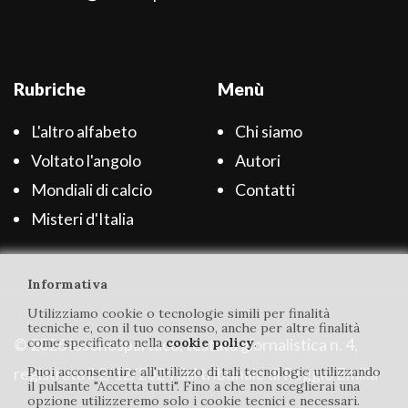
Rubriche
Menù
L'altro alfabeto
Chi siamo
Voltato l'angolo
Autori
Mondiali di calcio
Contatti
Misteri d'Italia
Informativa
Utilizziamo cookie o tecnologie simili per finalità
tecniche e, con il tuo consenso, anche per altre finalità
© 2026 iosonospartaco, testata giornalistica n. 4,
come specificato nella
cookie policy
.
registrata il 2/12/2024 dal tribunale di Reggio Emilia
Puoi acconsentire all'utilizzo di tali tecnologie utilizzando
il pulsante "Accetta tutti". Fino a che non sceglierai una
opzione utilizzeremo solo i cookie tecnici e necessari.