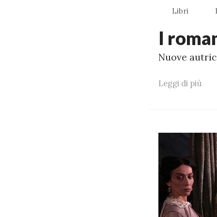
Libri
I roman
Nuove autric
Leggi di più