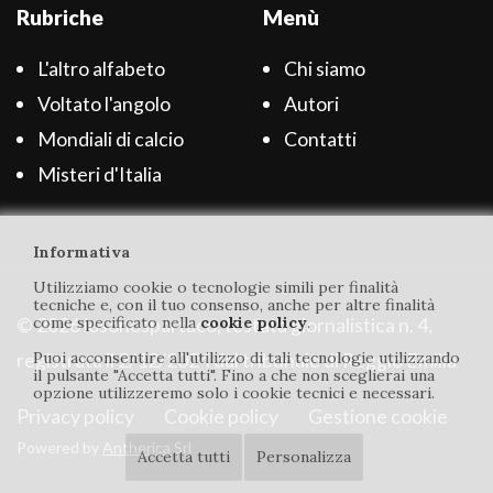
Rubriche
Menù
L'altro alfabeto
Chi siamo
Voltato l'angolo
Autori
Mondiali di calcio
Contatti
Misteri d'Italia
Informativa
Utilizziamo cookie o tecnologie simili per finalità
tecniche e, con il tuo consenso, anche per altre finalità
come specificato nella
cookie policy
.
© 2026 iosonospartaco, testata giornalistica n. 4,
Puoi acconsentire all'utilizzo di tali tecnologie utilizzando
registrata il 2/12/2024 dal tribunale di Reggio Emilia
il pulsante "Accetta tutti". Fino a che non sceglierai una
opzione utilizzeremo solo i cookie tecnici e necessari.
Privacy policy
Cookie policy
Gestione cookie
Powered by
Antherica Srl
Accetta tutti
Personalizza