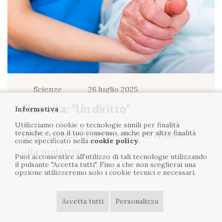
Scienze
26 luglio 2025
Fine vita: “Un diritto”
Informativa
Utilizziamo cookie o tecnologie simili per finalità
tecniche e, con il tuo consenso, anche per altre finalità
L’esperienza di un medico di fronte
come specificato nella
cookie policy
.
alla malattia
Puoi acconsentire all'utilizzo di tali tecnologie utilizzando
il pulsante "Accetta tutti". Fino a che non sceglierai una
opzione utilizzeremo solo i cookie tecnici e necessari.
Accetta tutti
Personalizza